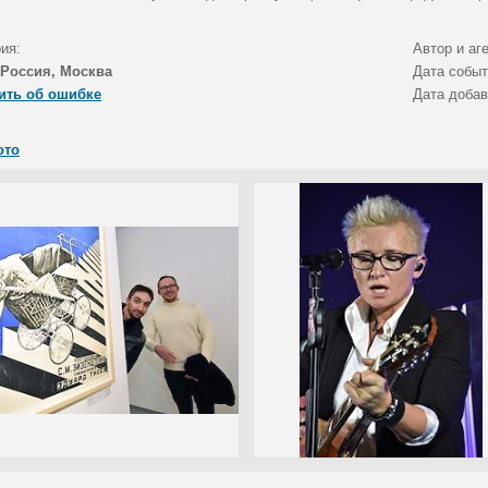
ия:
Автор и аг
Россия, Москва
Дата собы
ить об ошибке
Дата доба
ото