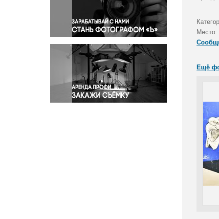
Правосудие
Происшествия и конфликты
Категор
Религия
Место:
Сообщ
Светская жизнь
Спорт
Ещё ф
Экология
Экономика и бизнес