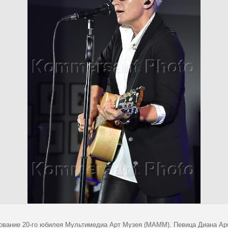
ование 20-го юбилея Мультимедиа Арт Музея (МАММ). Певица Диана Ар