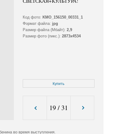
СВЕТСКАЯ+КУЛЬТУРА!
Код фото:
KMO_156150_00331_1
Формат файла:
jpg
Размер файла (Мбайт):
2,9
Размер фото (пикс.):
2873x4534
Купить
19
/
31
бенина во время выступления.