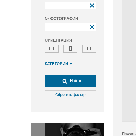
№ ФОТОГРАФИИ
ОРИЕНТАЦИЯ
КАТЕГОРИИ
Армия и ВПК
Досуг, туризм и отдых
Найти
Культура
Медицина
Сбросить фильтр
Наука
Образование
Общество
Окружающая среда
Политика
Праздн