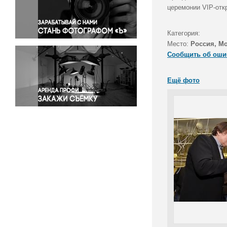
Правосудие
церемонии VIP-отк
Происшествия и конфликты
Религия
Категория:
Место:
Россия, М
Светская жизнь
Сообщить об оши
Спорт
Экология
Ещё фото
Экономика и бизнес