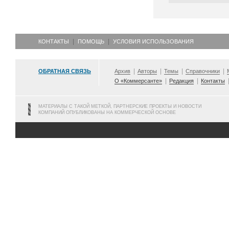
КОНТАКТЫ
ПОМОЩЬ
УСЛОВИЯ ИСПОЛЬЗОВАНИЯ
ОБРАТНАЯ СВЯЗЬ
Архив
Авторы
Темы
Справочники
О «Коммерсанте»
Редакция
Контакты
МАТЕРИАЛЫ С ТАКОЙ МЕТКОЙ, ПАРТНЕРСКИЕ ПРОЕКТЫ И НОВОСТИ
КОМПАНИЙ ОПУБЛИКОВАНЫ НА КОММЕРЧЕСКОЙ ОСНОВЕ