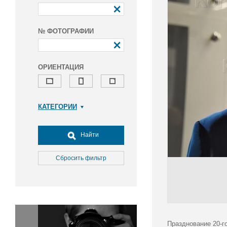
№ ФОТОГРАФИИ
ОРИЕНТАЦИЯ
КАТЕГОРИИ
Армия и ВПК
Досуг, туризм и отдых
Найти
Культура
Медицина
Сбросить фильтр
Наука
Образование
Общество
Окружающая среда
Политика
Празднование 20-г