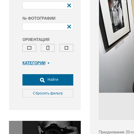
№ ФОТОГРАФИИ
ОРИЕНТАЦИЯ
КАТЕГОРИИ
Армия и ВПК
Досуг, туризм и отдых
Найти
Культура
Медицина
Сбросить фильтр
Наука
Образование
Общество
Окружающая среда
Политика
Празднование 20-г