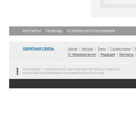
КОНТАКТЫ
ПОМОЩЬ
УСЛОВИЯ ИСПОЛЬЗОВАНИЯ
ОБРАТНАЯ СВЯЗЬ
Архив
Авторы
Темы
Справочники
О «Коммерсанте»
Редакция
Контакты
МАТЕРИАЛЫ С ТАКОЙ МЕТКОЙ, ПАРТНЕРСКИЕ ПРОЕКТЫ И НОВОСТИ
КОМПАНИЙ ОПУБЛИКОВАНЫ НА КОММЕРЧЕСКОЙ ОСНОВЕ