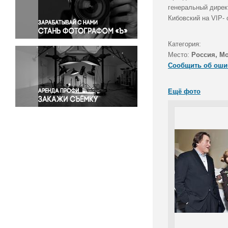
Правосудие
генеральный дирек
Кибовский на VIP-
Происшествия и конфликты
Религия
Категория:
Светская жизнь
Место:
Россия, М
Спорт
Сообщить об оши
Экология
Экономика и бизнес
Ещё фото