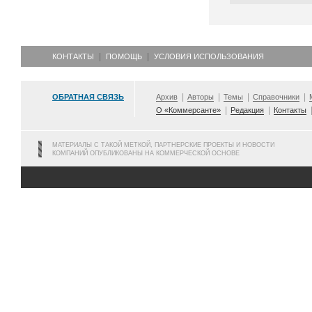
КОНТАКТЫ
ПОМОЩЬ
УСЛОВИЯ ИСПОЛЬЗОВАНИЯ
ОБРАТНАЯ СВЯЗЬ
Архив
Авторы
Темы
Справочники
О «Коммерсанте»
Редакция
Контакты
МАТЕРИАЛЫ С ТАКОЙ МЕТКОЙ, ПАРТНЕРСКИЕ ПРОЕКТЫ И НОВОСТИ
КОМПАНИЙ ОПУБЛИКОВАНЫ НА КОММЕРЧЕСКОЙ ОСНОВЕ