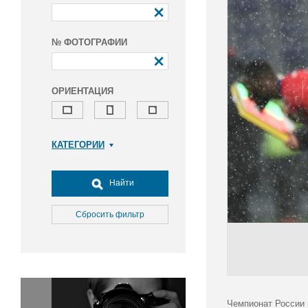
№ ФОТОГРАФИИ
ОРИЕНТАЦИЯ
КАТЕГОРИИ
Армия и ВПК
Досуг, туризм и отдых
Найти
Культура
Медицина
Сбросить фильтр
Наука
Образование
Общество
Окружающая среда
Политика
Чемпионат России 