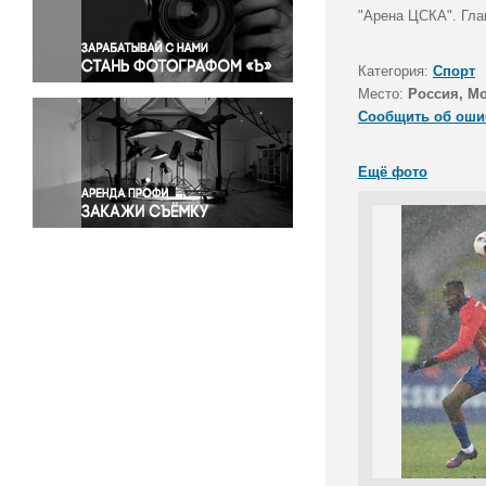
Правосудие
"Арена ЦСКА". Гла
Происшествия и конфликты
Религия
Категория:
Спорт
Место:
Россия, М
Светская жизнь
Сообщить об оши
Спорт
Экология
Ещё фото
Экономика и бизнес