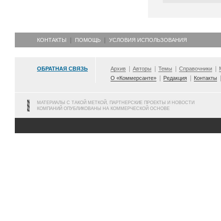
КОНТАКТЫ
ПОМОЩЬ
УСЛОВИЯ ИСПОЛЬЗОВАНИЯ
ОБРАТНАЯ СВЯЗЬ
Архив
Авторы
Темы
Справочники
О «Коммерсанте»
Редакция
Контакты
МАТЕРИАЛЫ С ТАКОЙ МЕТКОЙ, ПАРТНЕРСКИЕ ПРОЕКТЫ И НОВОСТИ
КОМПАНИЙ ОПУБЛИКОВАНЫ НА КОММЕРЧЕСКОЙ ОСНОВЕ