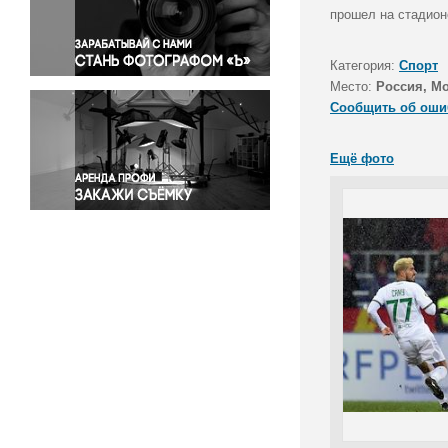
Правосудие
прошел на стадион
Происшествия и конфликты
Религия
Категория:
Спорт
Место:
Россия, М
Светская жизнь
Сообщить об оши
Спорт
Экология
Ещё фото
Экономика и бизнес