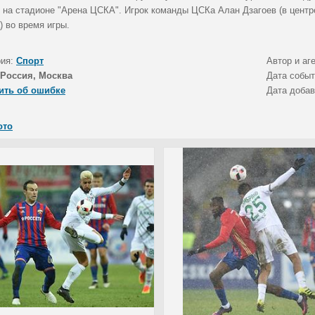
 на стадионе "Арена ЦСКА". Игрок команды ЦСКа Алан Дзагоев (в центре
) во время игры.
рия:
Спорт
Автор и аг
Россия, Москва
Дата собы
ить об ошибке
Дата доба
ото