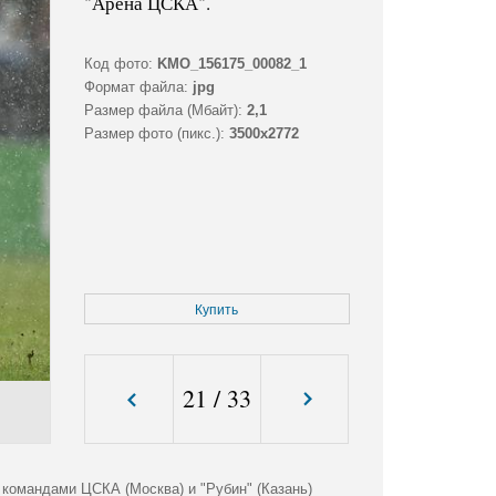
"Арена ЦСКА".
Код фото:
KMO_156175_00082_1
Формат файла:
jpg
Размер файла (Мбайт):
2,1
Размер фото (пикс.):
3500x2772
Купить
21
/
33
командами ЦСКА (Москва) и "Рубин" (Казань)