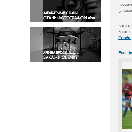
Правосудие
прошел
(справа
Происшествия и конфликты
Религия
Катего
Светская жизнь
Место:
Спорт
Сообщ
Экология
Экономика и бизнес
Ещё ф