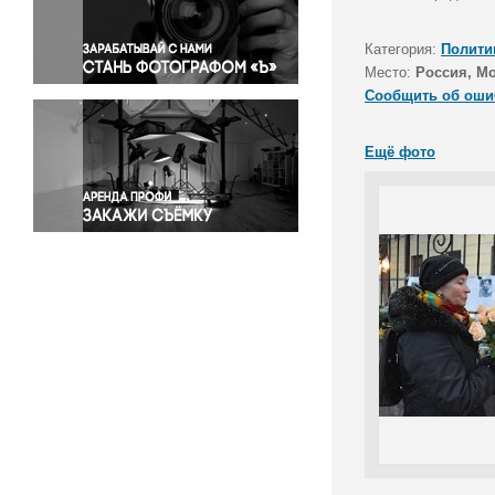
Правосудие
Происшествия и конфликты
Категория:
Полити
Религия
Место:
Россия, М
Сообщить об оши
Светская жизнь
Спорт
Ещё фото
Экология
Экономика и бизнес