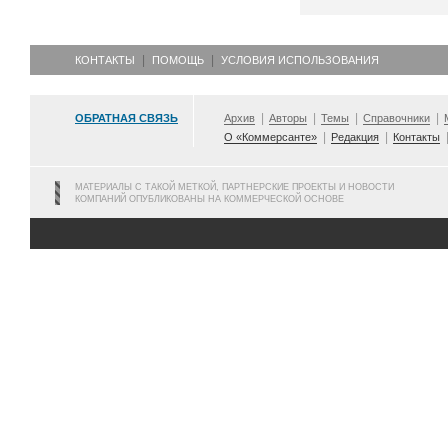
КОНТАКТЫ
ПОМОЩЬ
УСЛОВИЯ ИСПОЛЬЗОВАНИЯ
ОБРАТНАЯ СВЯЗЬ
Архив
Авторы
Темы
Справочники
О «Коммерсанте»
Редакция
Контакты
МАТЕРИАЛЫ С ТАКОЙ МЕТКОЙ, ПАРТНЕРСКИЕ ПРОЕКТЫ И НОВОСТИ
КОМПАНИЙ ОПУБЛИКОВАНЫ НА КОММЕРЧЕСКОЙ ОСНОВЕ