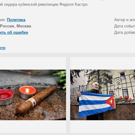
ой лидера кубинской революции Фиделя Кастро.
рия:
Политика
Автор и аг
Россия, Москва
Дата собы
ить об ошибке
Дата доба
ото