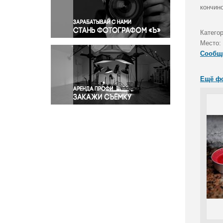
Правосудие
кончин
Происшествия и конфликты
Религия
Катего
Место:
Светская жизнь
Сообщ
Спорт
Экология
Ещё ф
Экономика и бизнес