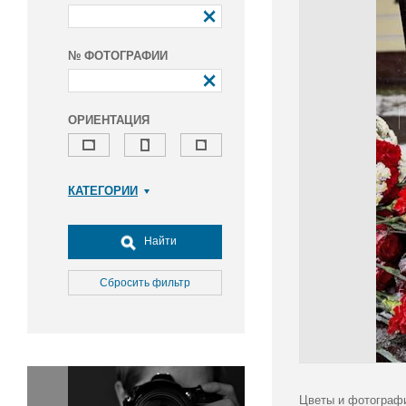
№ ФОТОГРАФИИ
ОРИЕНТАЦИЯ
КАТЕГОРИИ
Армия и ВПК
Досуг, туризм и отдых
Найти
Культура
Медицина
Сбросить фильтр
Наука
Образование
Общество
Окружающая среда
Политика
Цветы и фотографи