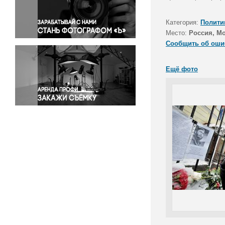
Правосудие
Происшествия и конфликты
Категория:
Полити
Религия
Место:
Россия, М
Сообщить об оши
Светская жизнь
Спорт
Ещё фото
Экология
Экономика и бизнес