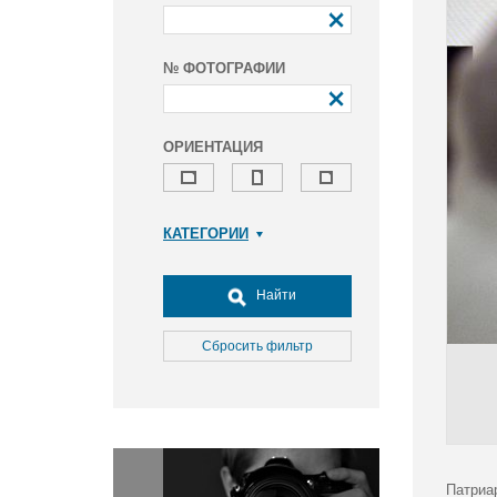
№ ФОТОГРАФИИ
ОРИЕНТАЦИЯ
КАТЕГОРИИ
Армия и ВПК
Досуг, туризм и отдых
Найти
Культура
Медицина
Сбросить фильтр
Наука
Образование
Общество
Окружающая среда
Политика
Патриа