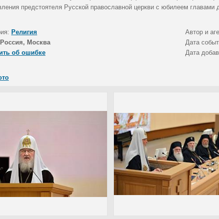
вления предстоятеля Русской православной церкви с юбилеем главами 
рия:
Религия
Автор и аг
Россия, Москва
Дата собы
ить об ошибке
Дата доба
ото