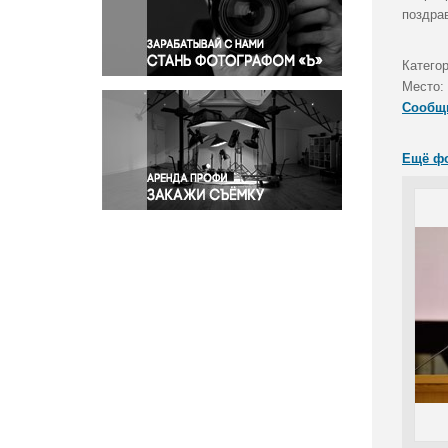
Правосудие
поздра
Происшествия и конфликты
Религия
Катего
Место:
Светская жизнь
Сообщ
Спорт
Экология
Ещё ф
Экономика и бизнес