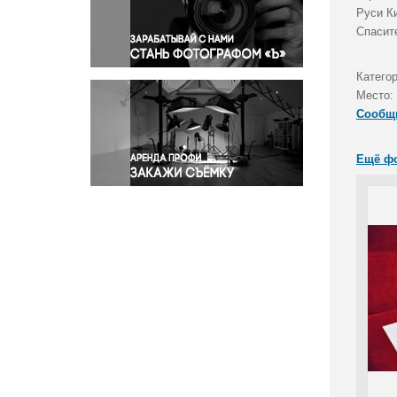
Правосудие
Руси К
Спасит
Происшествия и конфликты
Религия
Катего
Светская жизнь
Место:
Спорт
Сообщ
Экология
Экономика и бизнес
Ещё ф