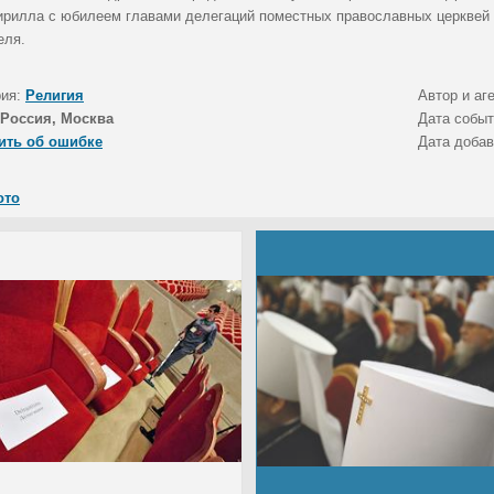
ирилла с юбилеем главами делегаций поместных православных церквей 
еля.
рия:
Религия
Автор и аг
Россия, Москва
Дата собы
ить об ошибке
Дата доба
ото