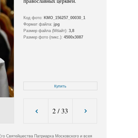
православных церквей.
Код фото:
KMO_156257_00030_1
Формат файла:
jpg
Размер файла (Мбайт):
3,8
Размер фото (пикс.):
4500x3087
Купить
2
/
33
Его Святейшества Патриарха Московского и всея