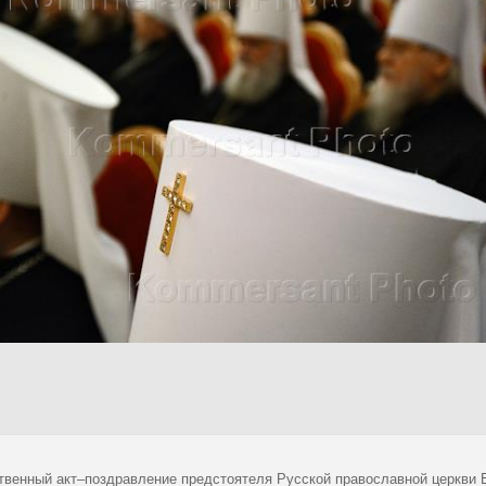
твенный акт–поздравление предстоятеля Русской православной церкви 