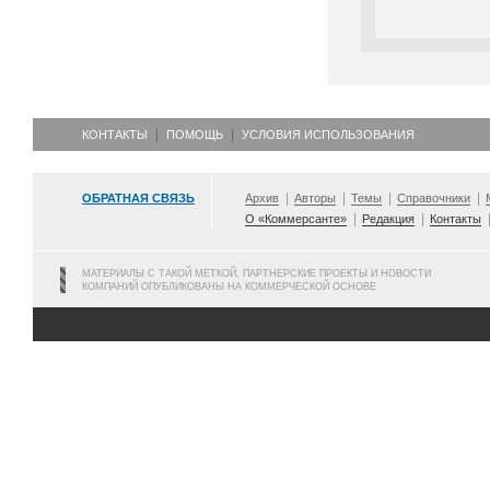
КОНТАКТЫ
ПОМОЩЬ
УСЛОВИЯ ИСПОЛЬЗОВАНИЯ
ОБРАТНАЯ СВЯЗЬ
Архив
Авторы
Темы
Справочники
О «Коммерсанте»
Редакция
Контакты
МАТЕРИАЛЫ С ТАКОЙ МЕТКОЙ, ПАРТНЕРСКИЕ ПРОЕКТЫ И НОВОСТИ
КОМПАНИЙ ОПУБЛИКОВАНЫ НА КОММЕРЧЕСКОЙ ОСНОВЕ