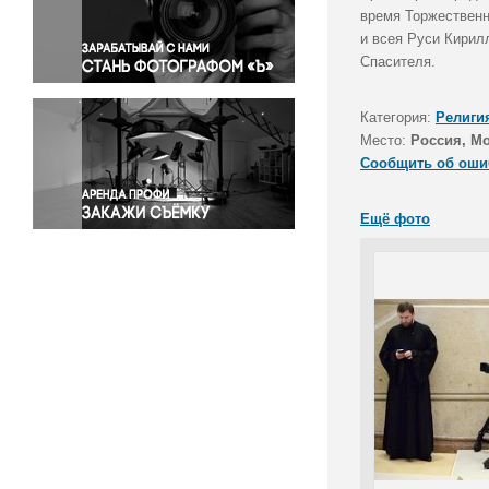
Правосудие
время Торжественн
и всея Руси Кирил
Происшествия и конфликты
Спасителя.
Религия
Светская жизнь
Категория:
Религи
Спорт
Место:
Россия, М
Экология
Сообщить об оши
Экономика и бизнес
Ещё фото