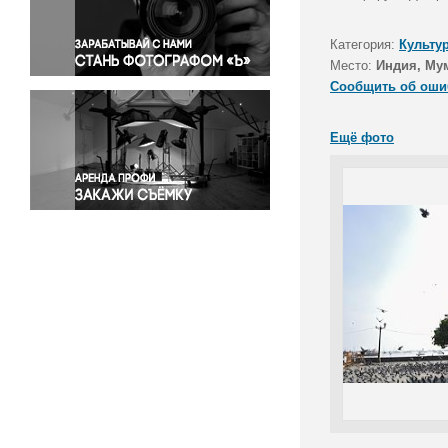
Правосудие
Происшествия и конфликты
Категория:
Культу
Религия
Место:
Индия, Му
Сообщить об оши
Светская жизнь
Спорт
Ещё фото
Экология
Экономика и бизнес