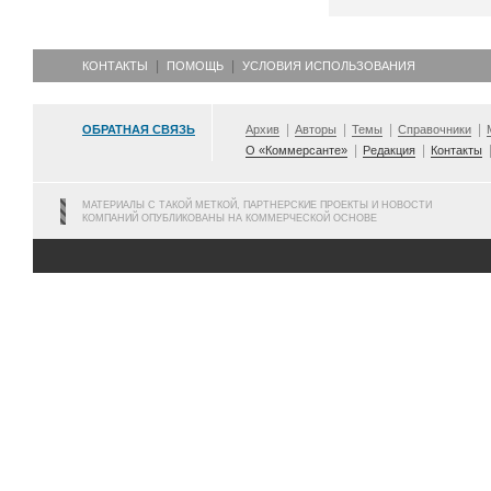
КОНТАКТЫ
ПОМОЩЬ
УСЛОВИЯ ИСПОЛЬЗОВАНИЯ
ОБРАТНАЯ СВЯЗЬ
Архив
Авторы
Темы
Справочники
О «Коммерсанте»
Редакция
Контакты
МАТЕРИАЛЫ С ТАКОЙ МЕТКОЙ, ПАРТНЕРСКИЕ ПРОЕКТЫ И НОВОСТИ
КОМПАНИЙ ОПУБЛИКОВАНЫ НА КОММЕРЧЕСКОЙ ОСНОВЕ