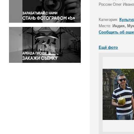
Правосудие
России Олег Ивано
Происшествия и конфликты
Религия
Категория:
Культу
Место:
Индия, Му
Светская жизнь
Сообщить об оши
Спорт
Экология
Ещё фото
Экономика и бизнес