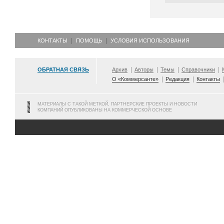
КОНТАКТЫ
ПОМОЩЬ
УСЛОВИЯ ИСПОЛЬЗОВАНИЯ
ОБРАТНАЯ СВЯЗЬ
Архив
Авторы
Темы
Справочники
О «Коммерсанте»
Редакция
Контакты
МАТЕРИАЛЫ С ТАКОЙ МЕТКОЙ, ПАРТНЕРСКИЕ ПРОЕКТЫ И НОВОСТИ
КОМПАНИЙ ОПУБЛИКОВАНЫ НА КОММЕРЧЕСКОЙ ОСНОВЕ