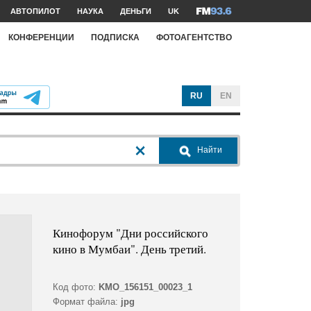
АВТОПИЛОТ
НАУКА
ДЕНЬГИ
UK
КОНФЕРЕНЦИИ
ПОДПИСКА
ФОТОАГЕНТСТВО
RU
EN
Найти
Кинофорум "Дни российского
кино в Мумбаи". День третий.
Код фото:
KMO_156151_00023_1
Формат файла:
jpg