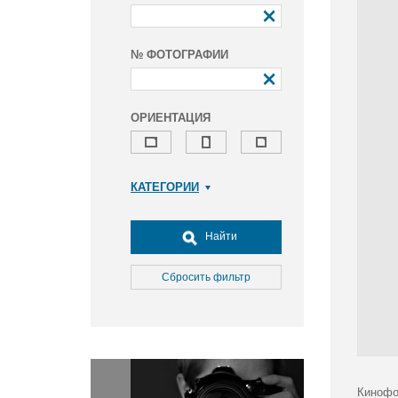
№ ФОТОГРАФИИ
ОРИЕНТАЦИЯ
КАТЕГОРИИ
Армия и ВПК
Досуг, туризм и отдых
Найти
Культура
Медицина
Сбросить фильтр
Наука
Образование
Общество
Окружающая среда
Политика
Кинофо