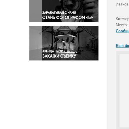
Правосудие
Иванов
Происшествия и конфликты
Религия
Катего
Место:
Светская жизнь
Сообщ
Спорт
Экология
Ещё ф
Экономика и бизнес