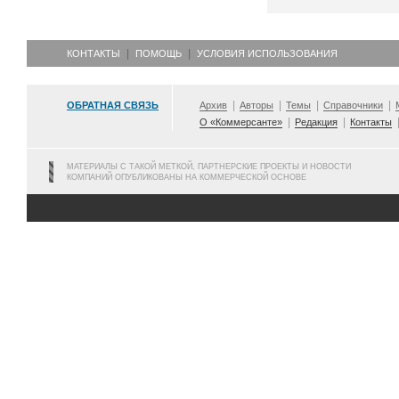
КОНТАКТЫ
ПОМОЩЬ
УСЛОВИЯ ИСПОЛЬЗОВАНИЯ
ОБРАТНАЯ СВЯЗЬ
Архив
Авторы
Темы
Справочники
О «Коммерсанте»
Редакция
Контакты
МАТЕРИАЛЫ С ТАКОЙ МЕТКОЙ, ПАРТНЕРСКИЕ ПРОЕКТЫ И НОВОСТИ
КОМПАНИЙ ОПУБЛИКОВАНЫ НА КОММЕРЧЕСКОЙ ОСНОВЕ