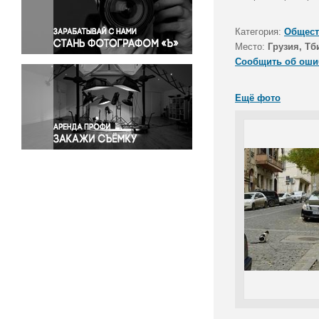
Правосудие
Происшествия и конфликты
Категория:
Общест
Религия
Место:
Грузия, Тб
Сообщить об оши
Светская жизнь
Спорт
Ещё фото
Экология
Экономика и бизнес