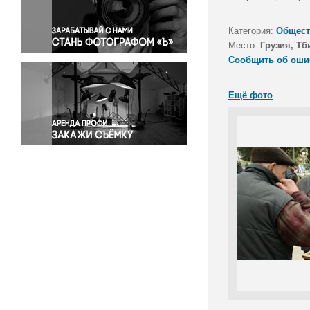
Правосудие
Происшествия и конфликты
Категория:
Общест
Религия
Место:
Грузия, Тб
Сообщить об оши
Светская жизнь
Спорт
Ещё фото
Экология
Экономика и бизнес