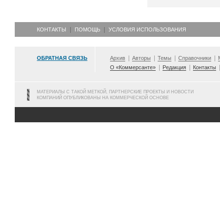
КОНТАКТЫ
ПОМОЩЬ
УСЛОВИЯ ИСПОЛЬЗОВАНИЯ
ОБРАТНАЯ СВЯЗЬ
Архив
Авторы
Темы
Справочники
О «Коммерсанте»
Редакция
Контакты
МАТЕРИАЛЫ С ТАКОЙ МЕТКОЙ, ПАРТНЕРСКИЕ ПРОЕКТЫ И НОВОСТИ
КОМПАНИЙ ОПУБЛИКОВАНЫ НА КОММЕРЧЕСКОЙ ОСНОВЕ