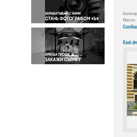
Правосудие
Происшествия и конфликты
Катего
Религия
Место:
Сообщ
Светская жизнь
Спорт
Ещё ф
Экология
Экономика и бизнес