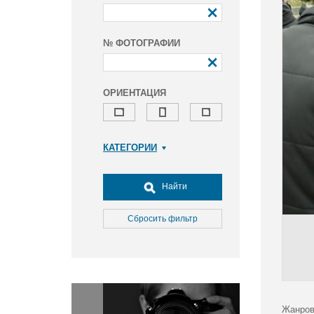
№ ФОТОГРАФИИ
ОРИЕНТАЦИЯ
КАТЕГОРИИ
Армия и ВПК
Досуг, туризм и отдых
Найти
Культура
Медицина
Сбросить фильтр
Наука
Образование
Общество
Окружающая среда
Политика
Жанров