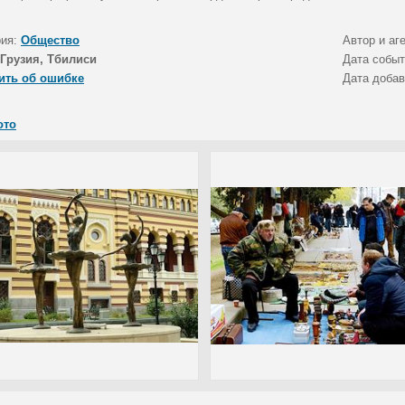
рия:
Общество
Автор и аг
Грузия, Тбилиси
Дата собы
ить об ошибке
Дата доба
ото