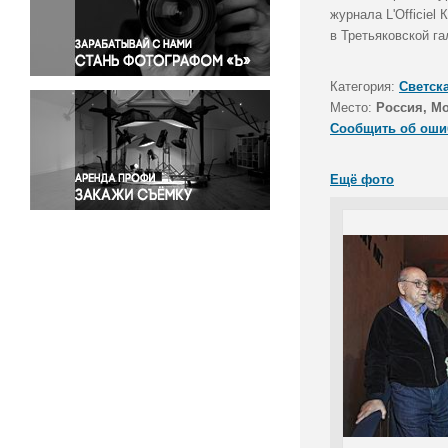
Правосудие
журнала L'Officiel
в Третьяковской г
Происшествия и конфликты
Религия
Категория:
Светск
Светская жизнь
Место:
Россия, М
Спорт
Сообщить об оши
Экология
Экономика и бизнес
Ещё фото