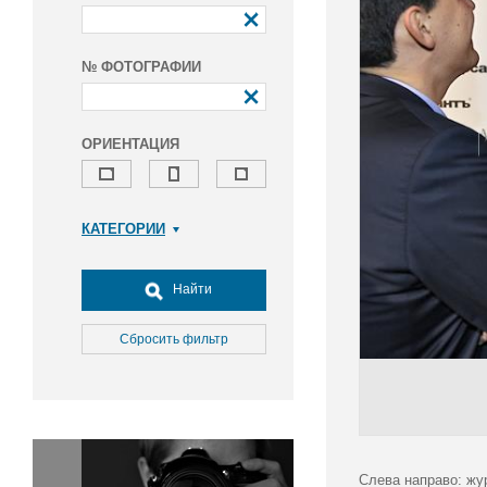
№ ФОТОГРАФИИ
ОРИЕНТАЦИЯ
КАТЕГОРИИ
Армия и ВПК
Досуг, туризм и отдых
Найти
Культура
Медицина
Сбросить фильтр
Наука
Образование
Общество
Окружающая среда
Политика
Cлева направо: жу