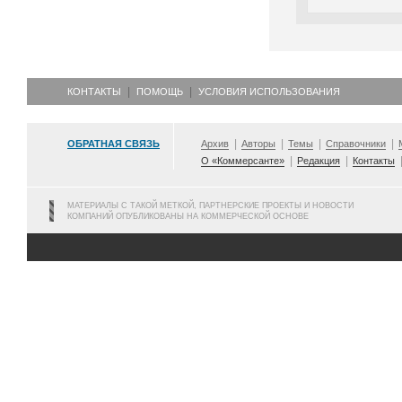
КОНТАКТЫ
ПОМОЩЬ
УСЛОВИЯ ИСПОЛЬЗОВАНИЯ
ОБРАТНАЯ СВЯЗЬ
Архив
Авторы
Темы
Справочники
О «Коммерсанте»
Редакция
Контакты
МАТЕРИАЛЫ С ТАКОЙ МЕТКОЙ, ПАРТНЕРСКИЕ ПРОЕКТЫ И НОВОСТИ
КОМПАНИЙ ОПУБЛИКОВАНЫ НА КОММЕРЧЕСКОЙ ОСНОВЕ