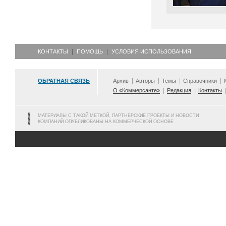
КОНТАКТЫ
ПОМОЩЬ
УСЛОВИЯ ИСПОЛЬЗОВАНИЯ
ОБРАТНАЯ СВЯЗЬ
Архив
Авторы
Темы
Справочники
О «Коммерсанте»
Редакция
Контакты
МАТЕРИАЛЫ С ТАКОЙ МЕТКОЙ, ПАРТНЕРСКИЕ ПРОЕКТЫ И НОВОСТИ
КОМПАНИЙ ОПУБЛИКОВАНЫ НА КОММЕРЧЕСКОЙ ОСНОВЕ