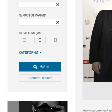
№ ФОТОГРАФИИ
ОРИЕНТАЦИЯ
КАТЕГОРИИ
Армия и ВПК
Досуг, туризм и отдых
Найти
Культура
Медицина
Сбросить фильтр
Наука
Образование
Общество
Окружающая среда
Политика
Уполномоченный по