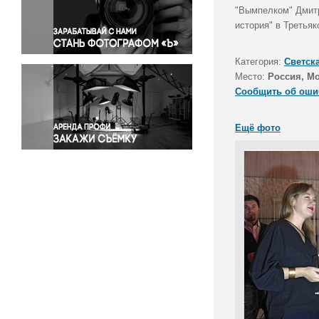
Правосудие
"Вымпелком" Дмитр
история" в Третья
Происшествия и конфликты
Религия
Категория:
Светск
Светская жизнь
Место:
Россия, М
Спорт
Сообщить об оши
Экология
Экономика и бизнес
Ещё фото