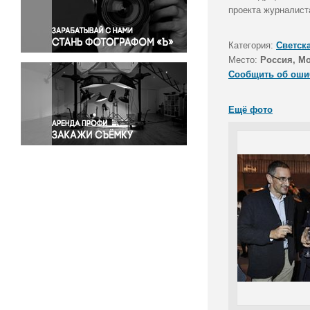
Правосудие
проекта журналист
Происшествия и конфликты
Религия
Категория:
Светск
Место:
Россия, М
Светская жизнь
Сообщить об оши
Спорт
Экология
Ещё фото
Экономика и бизнес