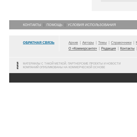
КОНТАКТЫ
ПОМОЩЬ
УСЛОВИЯ ИСПОЛЬЗОВАНИЯ
ОБРАТНАЯ СВЯЗЬ
Архив
Авторы
Темы
Справочники
О «Коммерсанте»
Редакция
Контакты
МАТЕРИАЛЫ С ТАКОЙ МЕТКОЙ, ПАРТНЕРСКИЕ ПРОЕКТЫ И НОВОСТИ
КОМПАНИЙ ОПУБЛИКОВАНЫ НА КОММЕРЧЕСКОЙ ОСНОВЕ