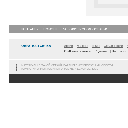
КОНТАКТЫ
ПОМОЩЬ
УСЛОВИЯ ИСПОЛЬЗОВАНИЯ
ОБРАТНАЯ СВЯЗЬ
Архив
Авторы
Темы
Справочники
О «Коммерсанте»
Редакция
Контакты
МАТЕРИАЛЫ С ТАКОЙ МЕТКОЙ, ПАРТНЕРСКИЕ ПРОЕКТЫ И НОВОСТИ
КОМПАНИЙ ОПУБЛИКОВАНЫ НА КОММЕРЧЕСКОЙ ОСНОВЕ