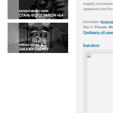
Правосудие
людей) состоялась
правительства Рос
Происшествия и конфликты
Религия
Категория:
Культу
Светская жизнь
Место:
Россия, М
Спорт
Сообщить об оши
Экология
Экономика и бизнес
Ещё фото