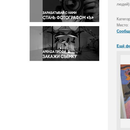
Правосудие
людей)
Происшествия и конфликты
Религия
Катего
Место:
Светская жизнь
Сообщ
Спорт
Экология
Ещё ф
Экономика и бизнес