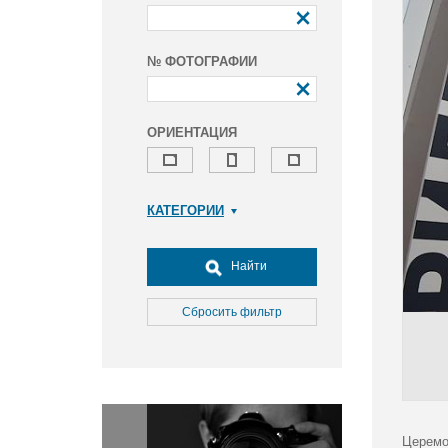
№ ФОТОГРАФИИ
ОРИЕНТАЦИЯ
КАТЕГОРИИ
Армия и ВПК
Досуг, туризм и отдых
Найти
Культура
Медицина
Сбросить фильтр
Наука
Образование
Общество
Окружающая среда
Политика
Церемо