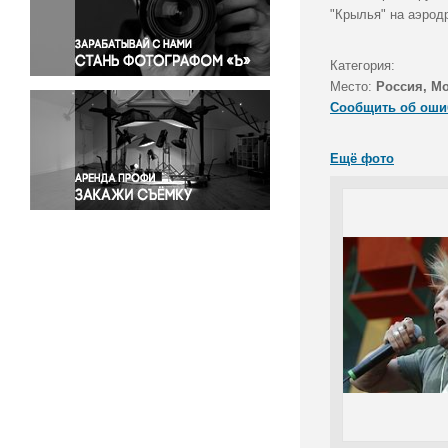
Правосудие
"Крылья" на аэрод
Происшествия и конфликты
Религия
Категория:
Место:
Россия, М
Светская жизнь
Сообщить об оши
Спорт
Экология
Ещё фото
Экономика и бизнес