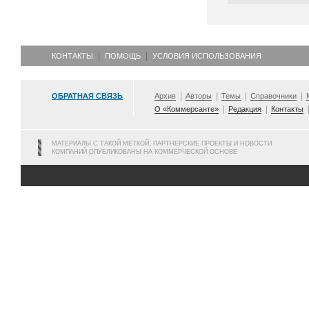
КОНТАКТЫ
ПОМОЩЬ
УСЛОВИЯ ИСПОЛЬЗОВАНИЯ
ОБРАТНАЯ СВЯЗЬ
Архив
Авторы
Темы
Справочники
О «Коммерсанте»
Редакция
Контакты
МАТЕРИАЛЫ С ТАКОЙ МЕТКОЙ, ПАРТНЕРСКИЕ ПРОЕКТЫ И НОВОСТИ
КОМПАНИЙ ОПУБЛИКОВАНЫ НА КОММЕРЧЕСКОЙ ОСНОВЕ