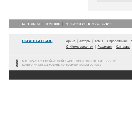
КОНТАКТЫ
ПОМОЩЬ
УСЛОВИЯ ИСПОЛЬЗОВАНИЯ
ОБРАТНАЯ СВЯЗЬ
Архив
Авторы
Темы
Справочники
О «Коммерсанте»
Редакция
Контакты
МАТЕРИАЛЫ С ТАКОЙ МЕТКОЙ, ПАРТНЕРСКИЕ ПРОЕКТЫ И НОВОСТИ
КОМПАНИЙ ОПУБЛИКОВАНЫ НА КОММЕРЧЕСКОЙ ОСНОВЕ