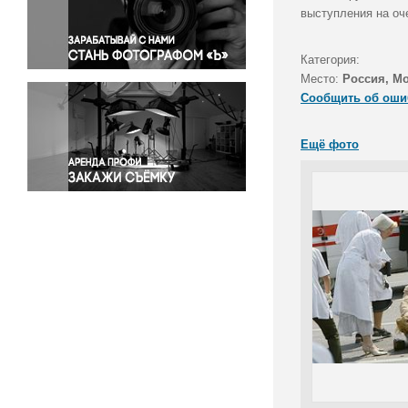
Правосудие
выступления на оч
Происшествия и конфликты
Религия
Категория:
Место:
Россия, М
Светская жизнь
Сообщить об оши
Спорт
Экология
Ещё фото
Экономика и бизнес