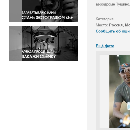
Правосудие
аэродроме Тушино
Происшествия и конфликты
Религия
Категория:
Место:
Россия, М
Светская жизнь
Сообщить об оши
Спорт
Экология
Ещё фото
Экономика и бизнес