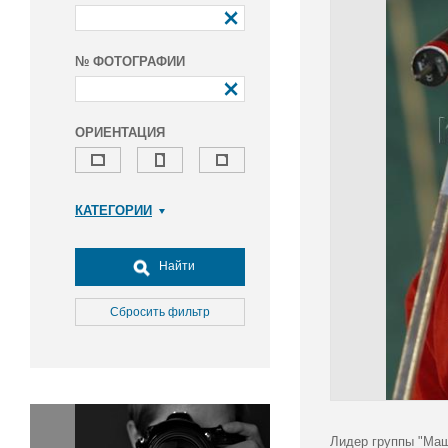
№ ФОТОГРАФИИ
ОРИЕНТАЦИЯ
КАТЕГОРИИ
Армия и ВПК
Досуг, туризм и отдых
Найти
Культура
Медицина
Сбросить фильтр
Наука
Образование
Общество
Окружающая среда
Политика
Лидер группы "Маш