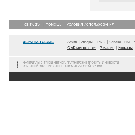
КОНТАКТЫ
ПОМОЩЬ
УСЛОВИЯ ИСПОЛЬЗОВАНИЯ
ОБРАТНАЯ СВЯЗЬ
Архив
Авторы
Темы
Справочники
О «Коммерсанте»
Редакция
Контакты
МАТЕРИАЛЫ С ТАКОЙ МЕТКОЙ, ПАРТНЕРСКИЕ ПРОЕКТЫ И НОВОСТИ
КОМПАНИЙ ОПУБЛИКОВАНЫ НА КОММЕРЧЕСКОЙ ОСНОВЕ