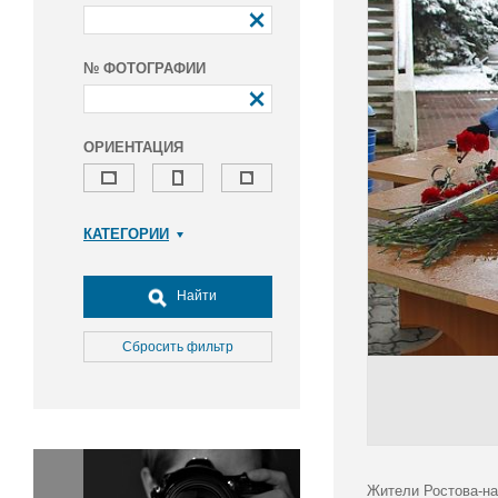
№ ФОТОГРАФИИ
ОРИЕНТАЦИЯ
КАТЕГОРИИ
Армия и ВПК
Досуг, туризм и отдых
Найти
Культура
Медицина
Сбросить фильтр
Наука
Образование
Общество
Окружающая среда
Политика
Жители Ростова-на