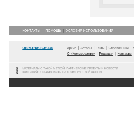
КОНТАКТЫ
ПОМОЩЬ
УСЛОВИЯ ИСПОЛЬЗОВАНИЯ
ОБРАТНАЯ СВЯЗЬ
Архив
Авторы
Темы
Справочники
О «Коммерсанте»
Редакция
Контакты
МАТЕРИАЛЫ С ТАКОЙ МЕТКОЙ, ПАРТНЕРСКИЕ ПРОЕКТЫ И НОВОСТИ
КОМПАНИЙ ОПУБЛИКОВАНЫ НА КОММЕРЧЕСКОЙ ОСНОВЕ