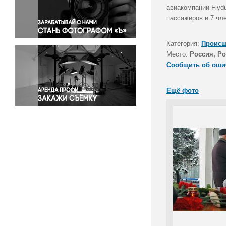
Правосудие
авиакомпании Flyd
пассажиров и 7 чл
Происшествия и конфликты
Религия
Категория:
Происш
Светская жизнь
Место:
Россия, Ро
Спорт
Сообщить об оши
Экология
Экономика и бизнес
Ещё фото