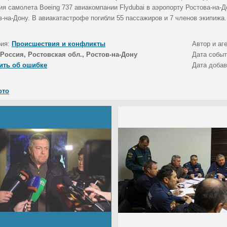
ия самолета Boeing 737 авиакомпании Flydubai в аэропорту Ростова-на-
в-на-Дону. В авиакатастрофе погибли 55 пассажиров и 7 членов экипижа.
рия:
Происшествия и конфликты
Автор и аг
Россия, Ростовская обл., Ростов-на-Дону
Дата собы
ить об ошибке
Дата доба
ото