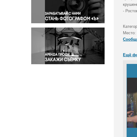
Правосудие
крушен
- Росто
Происшествия и конфликты
Религия
Катего
Светская жизнь
Место:
Спорт
Сообщ
Экология
Экономика и бизнес
Ещё ф