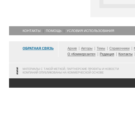
КОНТАКТЫ
ПОМОЩЬ
УСЛОВИЯ ИСПОЛЬЗОВАНИЯ
ОБРАТНАЯ СВЯЗЬ
Архив
Авторы
Темы
Справочники
О «Коммерсанте»
Редакция
Контакты
МАТЕРИАЛЫ С ТАКОЙ МЕТКОЙ, ПАРТНЕРСКИЕ ПРОЕКТЫ И НОВОСТИ
КОМПАНИЙ ОПУБЛИКОВАНЫ НА КОММЕРЧЕСКОЙ ОСНОВЕ