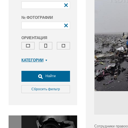
№ ФОТОГРАФИИ
ОРИЕНТАЦИЯ
КАТЕГОРИИ
Армия и ВПК
Досуг, туризм и отдых
Найти
Культура
Медицина
Сбросить фильтр
Наука
Образование
Общество
Окружающая среда
Политика
Сотрудники правоо