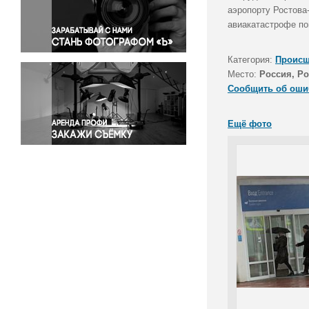
Правосудие
аэропорту Ростова-
авиакатастрофе по
Происшествия и конфликты
Религия
Категория:
Происш
Светская жизнь
Место:
Россия, Ро
Спорт
Сообщить об оши
Экология
Экономика и бизнес
Ещё фото