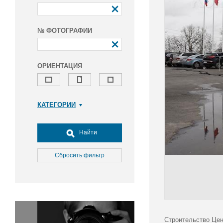
№ ФОТОГРАФИИ
ОРИЕНТАЦИЯ
КАТЕГОРИИ
Армия и ВПК
Досуг, туризм и отдых
Найти
Культура
Медицина
Сбросить фильтр
Наука
Образование
Общество
Окружающая среда
Политика
Строительство Цен