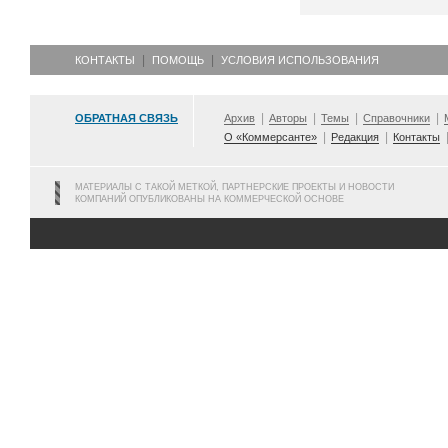
КОНТАКТЫ
ПОМОЩЬ
УСЛОВИЯ ИСПОЛЬЗОВАНИЯ
ОБРАТНАЯ СВЯЗЬ
Архив
Авторы
Темы
Справочники
О «Коммерсанте»
Редакция
Контакты
МАТЕРИАЛЫ С ТАКОЙ МЕТКОЙ, ПАРТНЕРСКИЕ ПРОЕКТЫ И НОВОСТИ
КОМПАНИЙ ОПУБЛИКОВАНЫ НА КОММЕРЧЕСКОЙ ОСНОВЕ