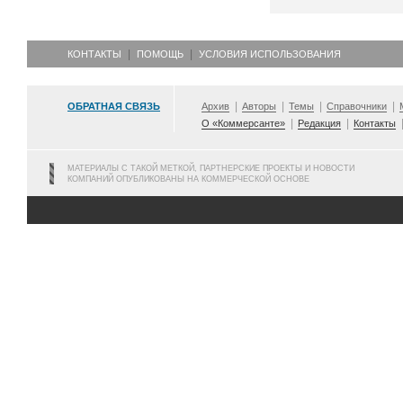
КОНТАКТЫ
ПОМОЩЬ
УСЛОВИЯ ИСПОЛЬЗОВАНИЯ
ОБРАТНАЯ СВЯЗЬ
Архив
Авторы
Темы
Справочники
О «Коммерсанте»
Редакция
Контакты
МАТЕРИАЛЫ С ТАКОЙ МЕТКОЙ, ПАРТНЕРСКИЕ ПРОЕКТЫ И НОВОСТИ
КОМПАНИЙ ОПУБЛИКОВАНЫ НА КОММЕРЧЕСКОЙ ОСНОВЕ