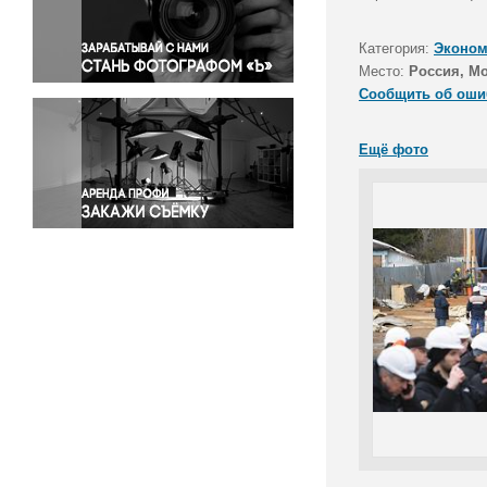
Правосудие
Происшествия и конфликты
Категория:
Эконом
Религия
Место:
Россия, Мо
Сообщить об оши
Светская жизнь
Спорт
Ещё фото
Экология
Экономика и бизнес