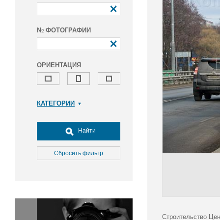
№ ФОТОГРАФИИ
ОРИЕНТАЦИЯ
КАТЕГОРИИ
Армия и ВПК
Досуг, туризм и отдых
Найти
Культура
Медицина
Сбросить фильтр
Наука
Образование
Общество
Окружающая среда
Политика
Строительство Цен