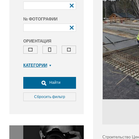
№ ФОТОГРАФИИ
ОРИЕНТАЦИЯ
КАТЕГОРИИ
Армия и ВПК
Досуг, туризм и отдых
Найти
Культура
Медицина
Сбросить фильтр
Наука
Образование
Общество
Окружающая среда
Политика
Строительство Цен