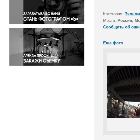
Правосудие
Происшествия и конфликты
Категория:
Эконом
Религия
Место:
Россия, Мо
Сообщить об оши
Светская жизнь
Спорт
Ещё фото
Экология
Экономика и бизнес