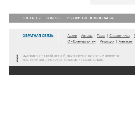
КОНТАКТЫ
ПОМОЩЬ
УСЛОВИЯ ИСПОЛЬЗОВАНИЯ
ОБРАТНАЯ СВЯЗЬ
Архив
Авторы
Темы
Справочники
О «Коммерсанте»
Редакция
Контакты
МАТЕРИАЛЫ С ТАКОЙ МЕТКОЙ, ПАРТНЕРСКИЕ ПРОЕКТЫ И НОВОСТИ
КОМПАНИЙ ОПУБЛИКОВАНЫ НА КОММЕРЧЕСКОЙ ОСНОВЕ