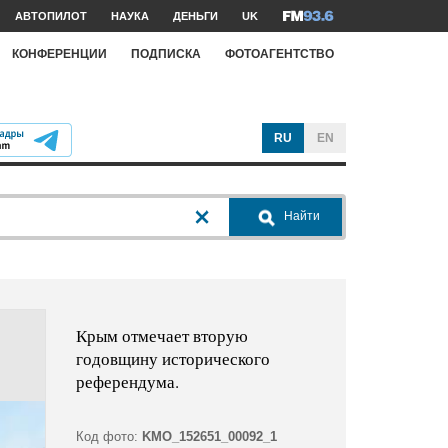
АВТОПИЛОТ
НАУКА
ДЕНЬГИ
UK
КОНФЕРЕНЦИИ
ПОДПИСКА
ФОТОАГЕНТСТВО
RU
EN
Найти
Крым отмечает вторую
годовщину исторического
референдума.
Код фото:
KMO_152651_00092_1