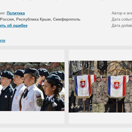
рия:
Политика
Автор и аг
Россия, Республика Крым, Симферополь
Дата собы
ить об ошибке
Дата доба
ото