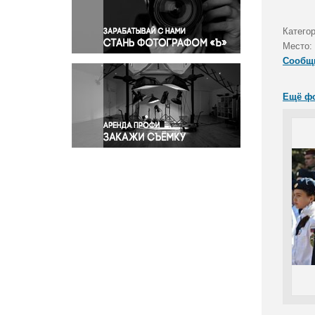
Правосудие
Происшествия и конфликты
Катего
Религия
Место:
Сообщ
Светская жизнь
Спорт
Ещё ф
Экология
Экономика и бизнес