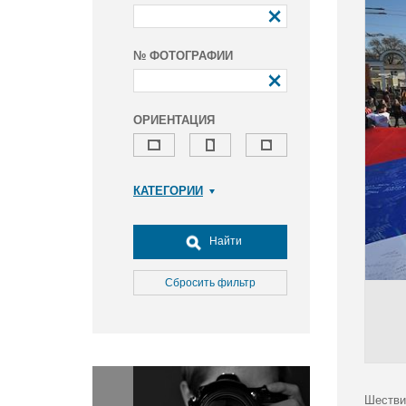
№ ФОТОГРАФИИ
ОРИЕНТАЦИЯ
КАТЕГОРИИ
Армия и ВПК
Досуг, туризм и отдых
Найти
Культура
Медицина
Сбросить фильтр
Наука
Образование
Общество
Окружающая среда
Политика
Шестви