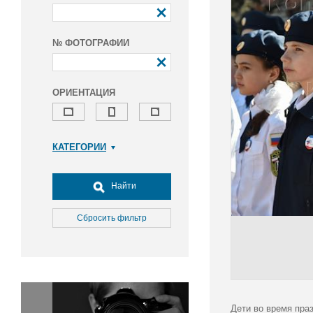
№ ФОТОГРАФИИ
ОРИЕНТАЦИЯ
КАТЕГОРИИ
Армия и ВПК
Досуг, туризм и отдых
Найти
Культура
Медицина
Сбросить фильтр
Наука
Образование
Общество
Окружающая среда
Политика
Дети во время пра