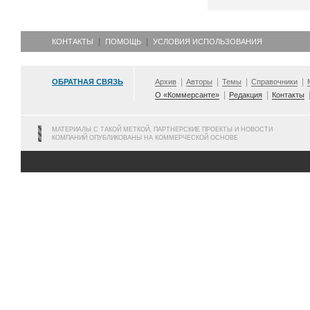
КОНТАКТЫ
ПОМОЩЬ
УСЛОВИЯ ИСПОЛЬЗОВАНИЯ
ОБРАТНАЯ СВЯЗЬ
Архив
Авторы
Темы
Справочники
О «Коммерсанте»
Редакция
Контакты
МАТЕРИАЛЫ С ТАКОЙ МЕТКОЙ, ПАРТНЕРСКИЕ ПРОЕКТЫ И НОВОСТИ
КОМПАНИЙ ОПУБЛИКОВАНЫ НА КОММЕРЧЕСКОЙ ОСНОВЕ