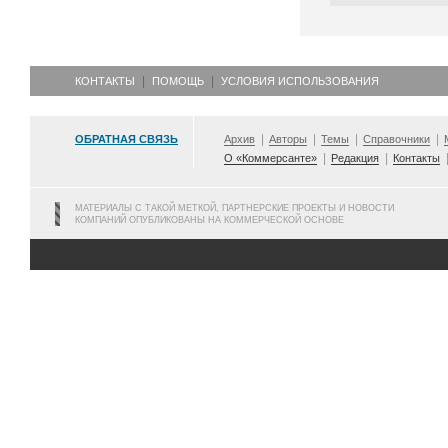
КОНТАКТЫ
ПОМОЩЬ
УСЛОВИЯ ИСПОЛЬЗОВАНИЯ
ОБРАТНАЯ СВЯЗЬ
Архив
Авторы
Темы
Справочники
О «Коммерсанте»
Редакция
Контакты
МАТЕРИАЛЫ С ТАКОЙ МЕТКОЙ, ПАРТНЕРСКИЕ ПРОЕКТЫ И НОВОСТИ
КОМПАНИЙ ОПУБЛИКОВАНЫ НА КОММЕРЧЕСКОЙ ОСНОВЕ