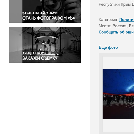
Правосудие
Республики Крым В
Происшествия и конфликты
Религия
Категория:
Полити
Место:
Россия, Р
Светская жизнь
Сообщить об оши
Спорт
Экология
Ещё фото
Экономика и бизнес