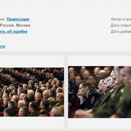
рия:
Правосудие
Автор и аг
Россия, Москва
Дата собы
ить об ошибке
Дата доба
ото