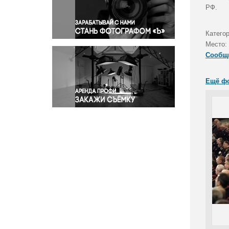
Правосудие
РФ.
Происшествия и конфликты
Религия
Катего
Место:
Светская жизнь
Сообщ
Спорт
Экология
Ещё ф
Экономика и бизнес