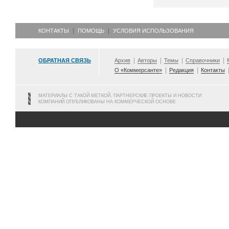
КОНТАКТЫ
ПОМОЩЬ
УСЛОВИЯ ИСПОЛЬЗОВАНИЯ
ОБРАТНАЯ СВЯЗЬ
Архив
Авторы
Темы
Справочники
О «Коммерсанте»
Редакция
Контакты
МАТЕРИАЛЫ С ТАКОЙ МЕТКОЙ, ПАРТНЕРСКИЕ ПРОЕКТЫ И НОВОСТИ
КОМПАНИЙ ОПУБЛИКОВАНЫ НА КОММЕРЧЕСКОЙ ОСНОВЕ