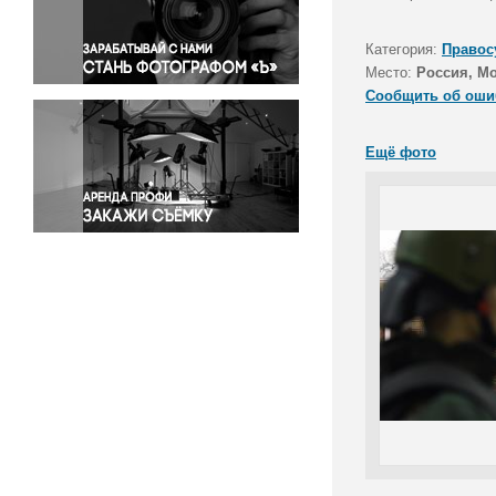
Правосудие
Происшествия и конфликты
Категория:
Правос
Религия
Место:
Россия, М
Сообщить об оши
Светская жизнь
Спорт
Ещё фото
Экология
Экономика и бизнес