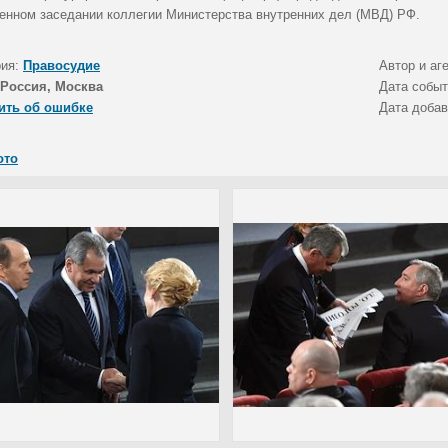
енном заседании коллегии Министерства внутренних дел (МВД) РФ.
рия:
Правосудие
Автор и аг
Россия, Москва
Дата собы
ить об ошибке
Дата доба
ото