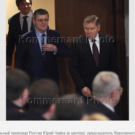
льный прокурор России Юрий Чайка (в центре), председатель Верховног