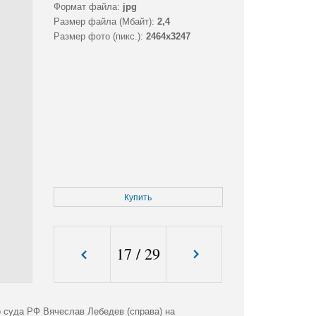
Формат файла:
jpg
Размер файла (Мбайт):
2,4
Размер фото (пикс.):
2464x3247
Купить
17
/
29
о суда РФ Вячеслав Лебедев (справа) на