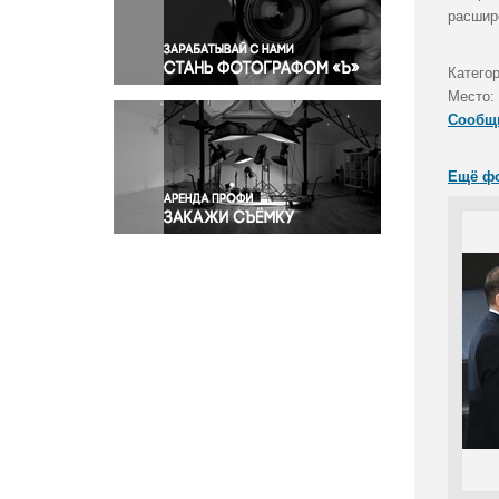
Правосудие
расшир
Происшествия и конфликты
Религия
Катего
Место:
Светская жизнь
Сообщ
Спорт
Экология
Ещё ф
Экономика и бизнес