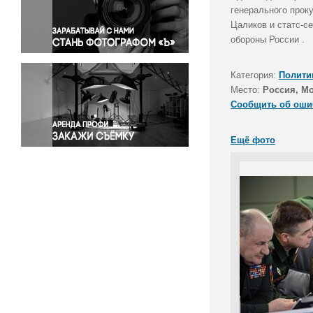
Правосудие
генерального прок
Цаликов и статс-с
Происшествия и конфликты
обороны России .
Религия
Светская жизнь
Категория:
Полити
Спорт
Место:
Россия, М
Экология
Сообщить об оши
Экономика и бизнес
Ещё фото