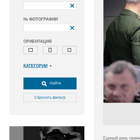
№ ФОТОГРАФИИ
ОРИЕНТАЦИЯ
КАТЕГОРИИ
Армия и ВПК
Досуг, туризм и отдых
Найти
Культура
Медицина
Сбросить фильтр
Наука
Образование
Общество
Окружающая среда
Политика
Единый день прием