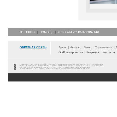
КОНТАКТЫ
ПОМОЩЬ
УСЛОВИЯ ИСПОЛЬЗОВАНИЯ
ОБРАТНАЯ СВЯЗЬ
Архив
Авторы
Темы
Справочники
О «Коммерсанте»
Редакция
Контакты
МАТЕРИАЛЫ С ТАКОЙ МЕТКОЙ, ПАРТНЕРСКИЕ ПРОЕКТЫ И НОВОСТИ
КОМПАНИЙ ОПУБЛИКОВАНЫ НА КОММЕРЧЕСКОЙ ОСНОВЕ