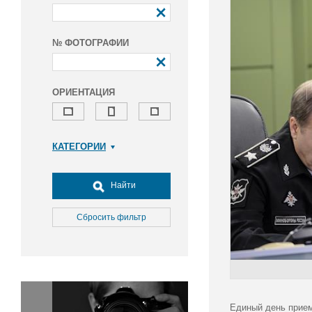
№ ФОТОГРАФИИ
ОРИЕНТАЦИЯ
КАТЕГОРИИ
Армия и ВПК
Досуг, туризм и отдых
Найти
Культура
Медицина
Сбросить фильтр
Наука
Образование
Общество
Окружающая среда
Политика
Единый день прием