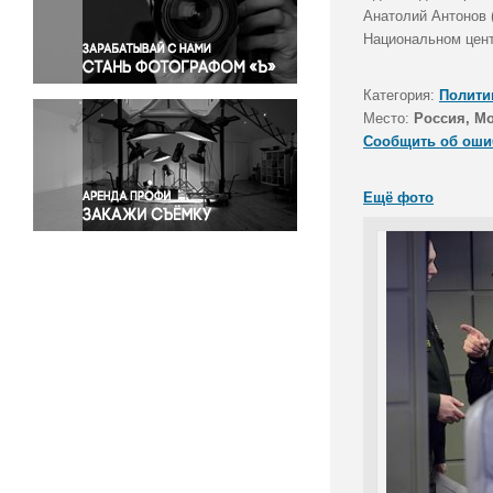
Правосудие
Анатолий Антонов 
Национальном цент
Происшествия и конфликты
Религия
Категория:
Полити
Светская жизнь
Место:
Россия, М
Спорт
Сообщить об оши
Экология
Экономика и бизнес
Ещё фото