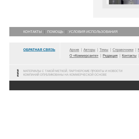
КОНТАКТЫ
ПОМОЩЬ
УСЛОВИЯ ИСПОЛЬЗОВАНИЯ
ОБРАТНАЯ СВЯЗЬ
Архив
Авторы
Темы
Справочники
О «Коммерсанте»
Редакция
Контакты
МАТЕРИАЛЫ С ТАКОЙ МЕТКОЙ, ПАРТНЕРСКИЕ ПРОЕКТЫ И НОВОСТИ
КОМПАНИЙ ОПУБЛИКОВАНЫ НА КОММЕРЧЕСКОЙ ОСНОВЕ