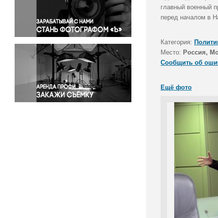
Правосудие
главный военный п
перед началом в Н
Происшествия и конфликты
Религия
Категория:
Полити
Светская жизнь
Место:
Россия, М
Спорт
Сообщить об оши
Экология
Экономика и бизнес
Ещё фото