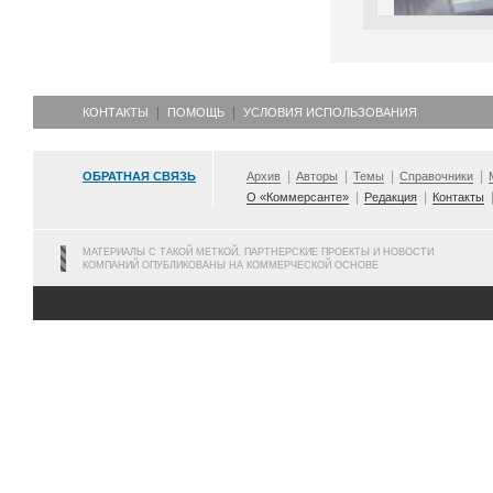
КОНТАКТЫ
ПОМОЩЬ
УСЛОВИЯ ИСПОЛЬЗОВАНИЯ
ОБРАТНАЯ СВЯЗЬ
Архив
Авторы
Темы
Справочники
О «Коммерсанте»
Редакция
Контакты
МАТЕРИАЛЫ С ТАКОЙ МЕТКОЙ, ПАРТНЕРСКИЕ ПРОЕКТЫ И НОВОСТИ
КОМПАНИЙ ОПУБЛИКОВАНЫ НА КОММЕРЧЕСКОЙ ОСНОВЕ