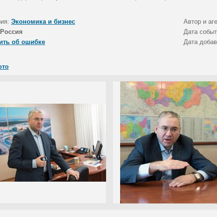
рия:
Экономика и бизнес
Автор и аг
Россия
Дата собы
ить об ошибке
Дата доба
ото