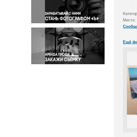
Правосудие
Происшествия и конфликты
Катего
Религия
Место:
Сообщ
Светская жизнь
Спорт
Ещё ф
Экология
Экономика и бизнес