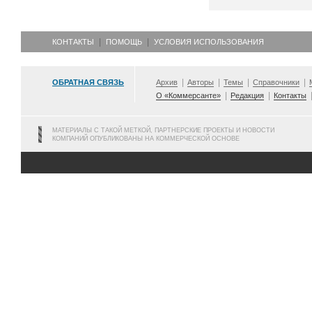
КОНТАКТЫ
ПОМОЩЬ
УСЛОВИЯ ИСПОЛЬЗОВАНИЯ
ОБРАТНАЯ СВЯЗЬ
Архив
Авторы
Темы
Справочники
О «Коммерсанте»
Редакция
Контакты
МАТЕРИАЛЫ С ТАКОЙ МЕТКОЙ, ПАРТНЕРСКИЕ ПРОЕКТЫ И НОВОСТИ
КОМПАНИЙ ОПУБЛИКОВАНЫ НА КОММЕРЧЕСКОЙ ОСНОВЕ