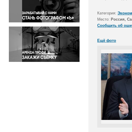
Правосудие
Происшествия и конфликты
Категория:
Эконом
Религия
Место:
Россия, Са
Сообщить об оши
Светская жизнь
Спорт
Ещё фото
Экология
Экономика и бизнес