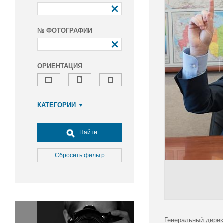
№ ФОТОГРАФИИ
ОРИЕНТАЦИЯ
КАТЕГОРИИ
Армия и ВПК
Досуг, туризм и отдых
Найти
Культура
Медицина
Сбросить фильтр
Наука
Образование
Общество
Окружающая среда
Политика
Генеральный дирек