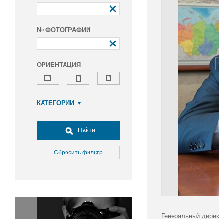
№ ФОТОГРАФИИ
ОРИЕНТАЦИЯ
КАТЕГОРИИ
Армия и ВПК
Досуг, туризм и отдых
Найти
Культура
Медицина
Сбросить фильтр
Наука
Образование
Общество
Окружающая среда
Политика
Генеральный дирек