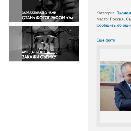
Правосудие
Происшествия и конфликты
Категория:
Эконом
Религия
Место:
Россия, Са
Сообщить об оши
Светская жизнь
Спорт
Ещё фото
Экология
Экономика и бизнес