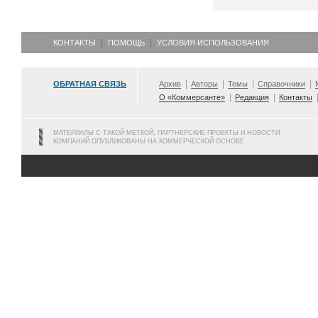
КОНТАКТЫ
ПОМОЩЬ
УСЛОВИЯ ИСПОЛЬЗОВАНИЯ
ОБРАТНАЯ СВЯЗЬ
Архив
Авторы
Темы
Справочники
О «Коммерсанте»
Редакция
Контакты
МАТЕРИАЛЫ С ТАКОЙ МЕТКОЙ, ПАРТНЕРСКИЕ ПРОЕКТЫ И НОВОСТИ
КОМПАНИЙ ОПУБЛИКОВАНЫ НА КОММЕРЧЕСКОЙ ОСНОВЕ