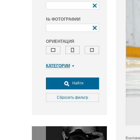
№ ФОТОГРАФИИ
ОРИЕНТАЦИЯ
КАТЕГОРИИ
Армия и ВПК
Досуг, туризм и отдых
Найти
Культура
Медицина
Сбросить фильтр
Наука
Образование
Общество
Окружающая среда
Политика
Контине