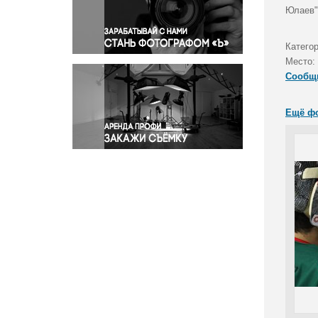
Правосудие
Юлаев"
Происшествия и конфликты
Религия
Катего
Место:
Светская жизнь
Сообщ
Спорт
Экология
Ещё ф
Экономика и бизнес