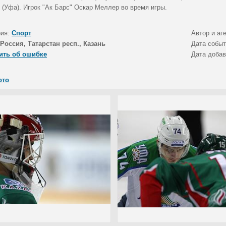
 (Уфа). Игрок "Ак Барс" Оскар Меллер во время игры.
рия:
Спорт
Автор и аг
Россия, Татарстан респ., Казань
Дата собы
ить об ошибке
Дата доба
ото