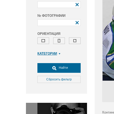
№ ФОТОГРАФИИ
ОРИЕНТАЦИЯ
КАТЕГОРИИ
Армия и ВПК
Досуг, туризм и отдых
Найти
Культура
Медицина
Сбросить фильтр
Наука
Образование
Общество
Окружающая среда
Политика
Контине