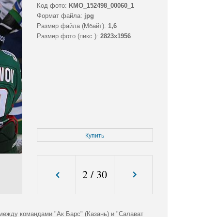
Код фото:
KMO_152498_00060_1
Формат файла:
jpg
Размер файла (Мбайт):
1,6
Размер фото (пикс.):
2823x1956
Купить
2
/
30
 между командами "Ак Барс" (Казань) и "Салават