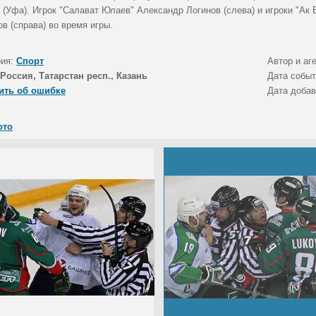
(Уфа). Игрок "Салават Юлаев" Александр Логинов (слева) и игроки "Ак 
в (справа) во время игры.
рия:
Спорт
Автор и аг
Россия, Татарстан респ., Казань
Дата собы
ить об ошибке
Дата доба
ото