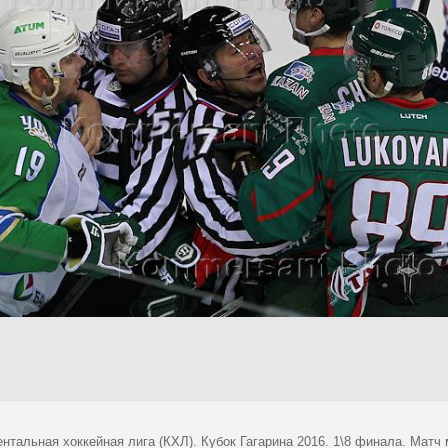
нтальная хоккейная лига (КХЛ). Кубок Гагарина 2016. 1\8 финала. Матч