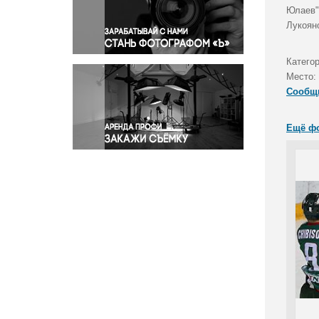
Правосудие
Юлаев" 
Лукояно
Происшествия и конфликты
Религия
Катего
Светская жизнь
Место:
Спорт
Сообщ
Экология
Экономика и бизнес
Ещё ф