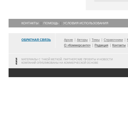
КОНТАКТЫ
ПОМОЩЬ
УСЛОВИЯ ИСПОЛЬЗОВАНИЯ
ОБРАТНАЯ СВЯЗЬ
Архив
Авторы
Темы
Справочники
О «Коммерсанте»
Редакция
Контакты
МАТЕРИАЛЫ С ТАКОЙ МЕТКОЙ, ПАРТНЕРСКИЕ ПРОЕКТЫ И НОВОСТИ
КОМПАНИЙ ОПУБЛИКОВАНЫ НА КОММЕРЧЕСКОЙ ОСНОВЕ