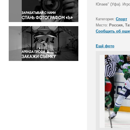
Правосудие
Юлаев" (Уфа). Игр
Происшествия и конфликты
Религия
Категория:
Спорт
Место:
Россия, Та
Светская жизнь
Сообщить об оши
Спорт
Экология
Ещё фото
Экономика и бизнес