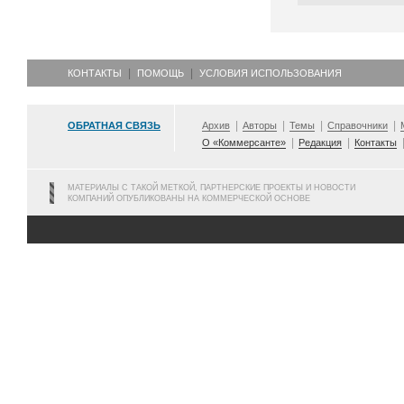
КОНТАКТЫ
ПОМОЩЬ
УСЛОВИЯ ИСПОЛЬЗОВАНИЯ
ОБРАТНАЯ СВЯЗЬ
Архив
Авторы
Темы
Справочники
О «Коммерсанте»
Редакция
Контакты
МАТЕРИАЛЫ С ТАКОЙ МЕТКОЙ, ПАРТНЕРСКИЕ ПРОЕКТЫ И НОВОСТИ
КОМПАНИЙ ОПУБЛИКОВАНЫ НА КОММЕРЧЕСКОЙ ОСНОВЕ