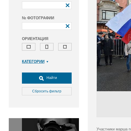
№ ФОТОГРАФИИ
ОРИЕНТАЦИЯ
КАТЕГОРИИ
Армия и ВПК
Досуг, туризм и отдых
Найти
Культура
Медицина
Сбросить фильтр
Наука
Образование
Общество
Окружающая среда
Политика
Участники марша п