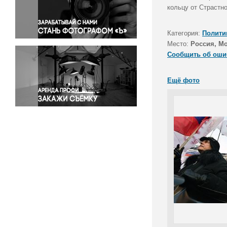
Правосудие
кольцу от Страстн
Происшествия и конфликты
Религия
Категория:
Полити
Место:
Россия, М
Светская жизнь
Сообщить об оши
Спорт
Экология
Ещё фото
Экономика и бизнес