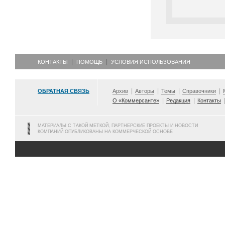
КОНТАКТЫ
ПОМОЩЬ
УСЛОВИЯ ИСПОЛЬЗОВАНИЯ
ОБРАТНАЯ СВЯЗЬ
Архив
Авторы
Темы
Справочники
О «Коммерсанте»
Редакция
Контакты
МАТЕРИАЛЫ С ТАКОЙ МЕТКОЙ, ПАРТНЕРСКИЕ ПРОЕКТЫ И НОВОСТИ
КОМПАНИЙ ОПУБЛИКОВАНЫ НА КОММЕРЧЕСКОЙ ОСНОВЕ