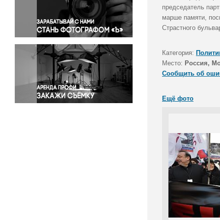
Правосудие
председатель парт
марше памяти, пос
Происшествия и конфликты
Страстного бульва
Религия
Светская жизнь
Категория:
Полити
Спорт
Место:
Россия, М
Экология
Сообщить об оши
Экономика и бизнес
Ещё фото