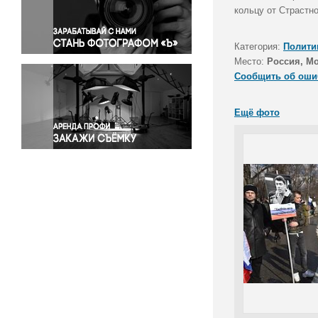
Правосудие
кольцу от Страстн
Происшествия и конфликты
Религия
Категория:
Полити
Место:
Россия, М
Светская жизнь
Сообщить об оши
Спорт
Экология
Ещё фото
Экономика и бизнес