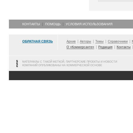
КОНТАКТЫ
ПОМОЩЬ
УСЛОВИЯ ИСПОЛЬЗОВАНИЯ
ОБРАТНАЯ СВЯЗЬ
Архив
Авторы
Темы
Справочники
О «Коммерсанте»
Редакция
Контакты
МАТЕРИАЛЫ С ТАКОЙ МЕТКОЙ, ПАРТНЕРСКИЕ ПРОЕКТЫ И НОВОСТИ
КОМПАНИЙ ОПУБЛИКОВАНЫ НА КОММЕРЧЕСКОЙ ОСНОВЕ